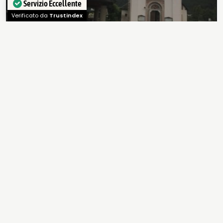
Napoli, avere…
Servizio Eccellente
Verificato da
Trustindex
LEGGI ANCHE
In Val di Sole un viaggio
fatto di relax, natura e…
Quando arrivi in un albergo,
qualunque sia la tua
destinazione…
Val di Sole ponti tibetani,
segherie veneziane e…