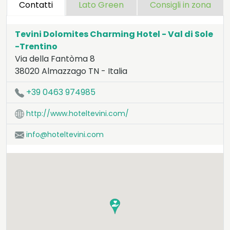
Contatti
Lato Green
Consigli in zona
Tevini Dolomites Charming Hotel - Val di Sole
-Trentino
Via della Fantòma 8
38020
Almazzago
TN
-
Italia
LAT:
46.319
- LNG:
10.842
+39 0463 974985
http://www.hoteltevini.com/
info@hoteltevini.com