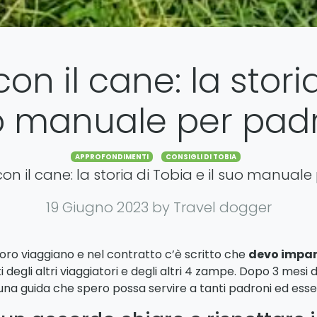
n il cane: la storia
 manuale per pad
Categories
APPROFONDIMENTI
CONSIGLI DI TOBIA
n il cane: la storia di Tobia e il suo manuale 
19 Giugno 2023
by Travel dogger
oro viaggiano e nel contratto c’è scritto che
devo impar
i degli altri viaggiatori e degli altri 4 zampe. Dopo 3 me
una guida che spero possa servire a tanti padroni ed esse