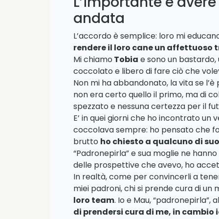
L’importante è avere 
andata
L’accordo è semplice: loro mi educan
rendere il loro cane un affettuoso 
Mi chiamo
Tobia
e sono un bastardo, u
coccolato e libero di fare ciò che vol
Non mi ha abbandonato, la vita se l’è p
non era certo quello il primo, ma di co
spezzato e nessuna certezza per il fut
E’ in quei giorni che ho incontrato un 
coccolava sempre: ho pensato che fors
brutto
ho chiesto a qualcuno di suo
“Padronepirla” e sua moglie ne hanno d
delle prospettive che avevo, ho accett
In realtà, come per convincerli a tener
miei padroni, chi si prende cura di un
loro team
. Io e Mau, “padronepirla”,
di prendersi cura di me, in cambio i