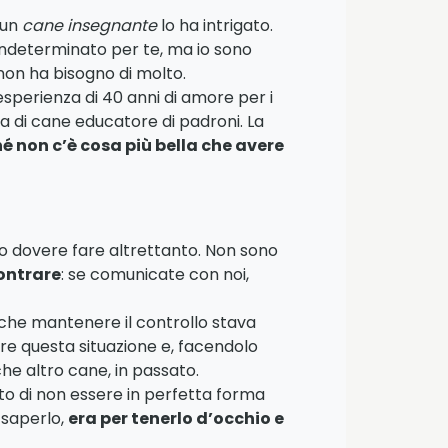
 un
cane insegnante
lo ha intrigato.
indeterminato per te, ma io sono
non ha bisogno di molto.
esperienza di 40 anni di amore per i
mia di cane educatore di padroni. La
hé non c’è cosa più bella che avere
mio dovere fare altrettanto. Non sono
contrare
: se comunicate con noi,
e che mantenere il controllo stava
ire questa situazione e, facendolo
he altro cane, in passato.
o di non essere in perfetta forma
 saperlo,
era per tenerlo d’occhio e