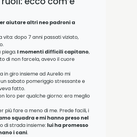
 ruoli: ecco com’è
er aiutare altri neo padroni a
vita: dopo 7 anni passati viziato,
o.
 piega.
I momenti difficili capitano
,
to di non farcela, avevo il cuore
 in giro insieme ad Aurelio mi
 e un sabato pomeriggio stressante e
veva fatto.
on loro per qualche giorno: era meglio
 più fare a meno di me. Prede facili, i
amo squadra e mi hanno preso nel
zo di strada insieme:
lui ha promesso
nano i cani
.