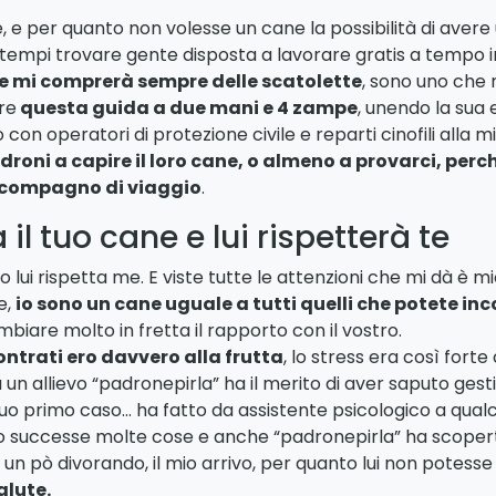
e per quanto non volesse un cane la possibilità di avere
 tempi trovare gente disposta a lavorare gratis a tempo 
ne mi comprerà sempre delle scatolette
, sono uno che 
re
questa guida a due mani e 4 zampe
, unendo la sua 
 con operatori di protezione civile e reparti cinofili alla 
droni a capire il loro cane, o almeno a provarci, perc
o compagno di viaggio
.
 il tuo cane e lui rispetterà te
o lui rispetta me. E viste tutte le attenzioni che mi dà è 
e,
io sono un cane uguale a tutti quelli che potete in
biare molto in fretta il rapporto con il vostro.
trati ero davvero alla frutta
, lo stress era così fort
 un allievo “padronepirla” ha il merito di aver saputo gest
uo primo caso… ha fatto da assistente psicologico a qualc
no successe molte cose e anche “padronepirla” ha scopert
 un pò divorando, il mio arrivo, per quanto lui non potesse
alute.