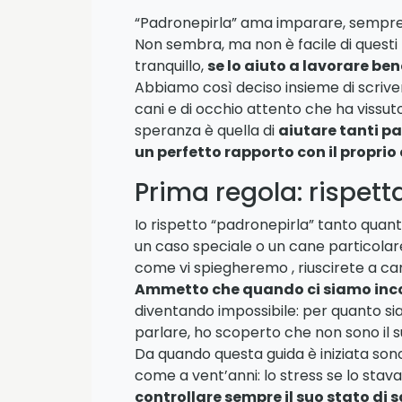
“Padronepirla” ama imparare, sempre, 
Non sembra, ma non è facile di questi
tranquillo,
se lo aiuto a lavorare be
Abbiamo così deciso insieme di scrive
cani e di occhio attento che ha vissuto
speranza è quella di
aiutare tanti pa
un perfetto rapporto con il propri
Prima regola: rispetta
Io rispetto “padronepirla” tanto quant
un caso speciale o un cane particolar
come vi spiegheremo , riuscirete a cam
Ammetto che quando ci siamo incon
diventando impossibile: per quanto sia
parlare, ho scoperto che non sono il s
Da quando questa guida è iniziata so
come a vent’anni: lo stress se lo stava
controllare sempre il suo stato di s