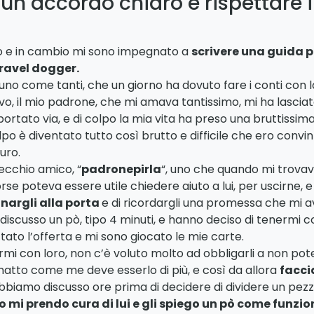
un accordo chiaro e rispettare i
o e in cambio mi sono impegnato a
scrivere una guida p
travel dogger.
no come tanti, che un giorno ha dovuto fare i conti con la 
evo, il mio padrone, che mi amava tantissimo, mi ha lasciat
ortato via, e di colpo la mia vita ha preso una bruttissima
lpo è diventato tutto così brutto e difficile che ero convin
uro.
vecchio amico, “
padronepirla
“, uno che quando mi trovava
e poteva essere utile chiedere aiuto a lui, per uscirne,
nargli alla porta
e di ricordargli una promessa che mi a
iscusso un pò, tipo 4 minuti, e hanno deciso di tenermi c
ato l’offerta e mi sono giocato le mie carte.
mi con loro, non c’è voluto molto ad obbligarli a non poter
 matto come me deve esserlo di più, e così da allora
facci
 abbiamo discusso ore prima di decidere di dividere un pez
o mi prendo cura di lui e gli spiego un pò come funzio