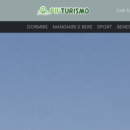
CHI 
DORMIRE
MANGIARE E BERE
SPORT
BENE