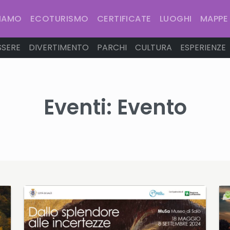
SIAMO
ECOTURISMO
CERTIFICATE
LUOGHI
MAPPE
SSERE
DIVERTIMENTO
PARCHI
CULTURA
ESPERIENZE
Eventi:
Evento