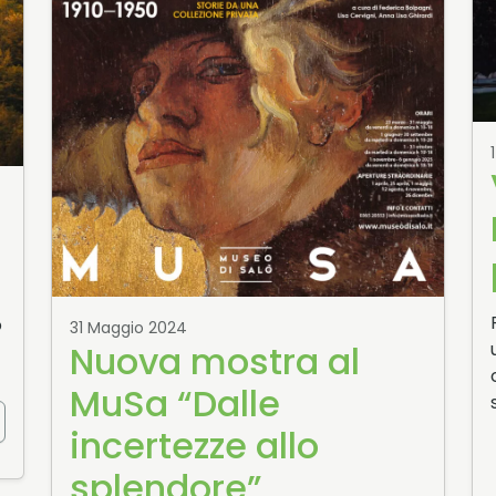
o
31 Maggio 2024
Nuova mostra al
MuSa “Dalle
incertezze allo
splendore”