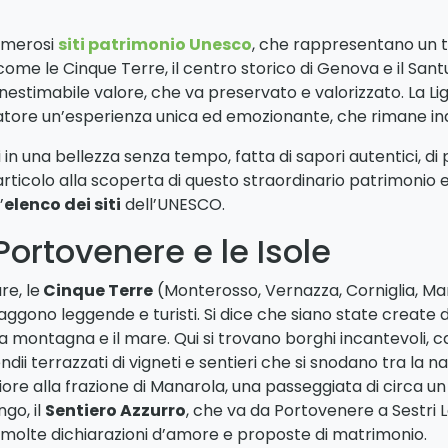
umerosi
siti patrimonio Unesco
, che rappresentano un t
ti come le Cinque Terre, il centro storico di Genova e il San
inestimabile valore, che va preservato e valorizzato. La Li
sitatore un’esperienza unica ed emozionante, che rimane in
i in una bellezza senza tempo, fatta di sapori autentici, di
articolo alla scoperta di questo straordinario patrimonio e
’
elenco dei siti
dell’UNESCO.
 Portovenere e le Isole
re, le
Cinque Terre
(Monterosso, Vernazza, Corniglia, Man
gono leggende e turisti. Si dice che siano state create d
la montagna e il mare. Qui si trovano borghi incantevoli, c
i terrazzati di vigneti e sentieri che si snodano tra la na
ore alla frazione di Manarola, una passeggiata di circa u
ngo, il
Sentiero Azzurro
, che va da Portovenere a Sestri 
 molte dichiarazioni d’amore e proposte di matrimonio.