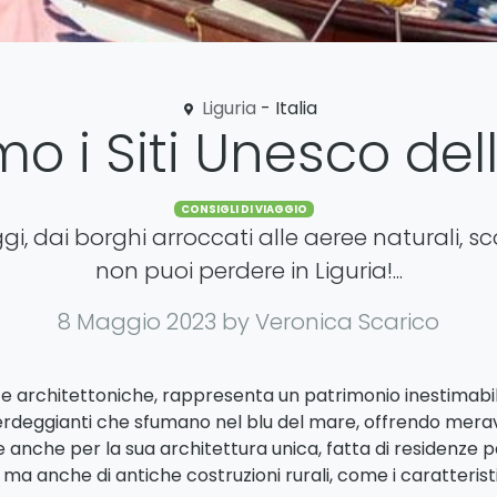
Liguria
- Italia
o i Siti Unesco dell
Categories
CONSIGLI DI VIAGGIO
i, dai borghi arroccati alle aeree naturali, sc
non puoi perdere in Liguria!...
8 Maggio 2023
by Veronica Scarico
li e architettoniche, rappresenta un patrimonio inestimabil
verdeggianti che sfumano nel blu del mare, offrendo merav
ngue anche per la sua architettura unica, fatta di residenze
ma anche di antiche costruzioni rurali, come i caratterist