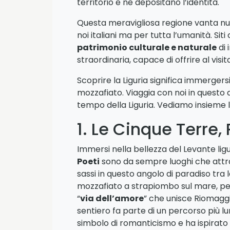
territorio e ne depositano l’identità.
Questa meravigliosa regione vanta n
noi italiani ma per tutta l’umanità. Si
patrimonio culturale e naturale
di 
straordinaria, capace di offrire al vi
Scoprire la Liguria significa immergers
mozzafiato. Viaggia con noi in questo 
tempo della Liguria. Vediamo insieme l
1. Le Cinque Terre,
Immersi nella bellezza del Levante ligu
Poeti
sono da sempre luoghi che attrag
sassi in questo angolo di paradiso tra 
mozzafiato a strapiombo sul mare, pendi
“
via dell’amore
” che unisce Riomaggi
sentiero fa parte di un percorso più lu
simbolo di romanticismo e ha ispirato