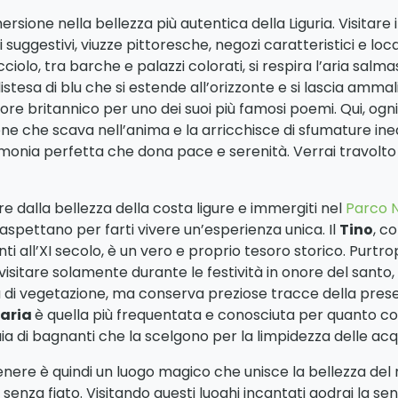
rsione nella bellezza più autentica della Liguria. Visitare i
li suggestivi, viuzze pittoresche, negozi caratteristici e lo
ciolo, tra barche e palazzi colorati, si respira l’aria salma
a distesa di blu che si estende all’orizzonte e si lascia amm
ittore britannico per uno dei suoi più famosi poemi. Qui, og
one che scava nell’anima e la arricchisce di sfumature in
armonia perfetta che dona pace e serenità. Verrai travol
e dalla bellezza della costa ligure e immergiti nel
Parco N
ti aspettano per farti vivere un’esperienza unica. Il
Tino
, c
enti all’XI secolo, è un vero e proprio tesoro storico. Purtr
visitare solamente durante le festività in onore del santo, 
a di vegetazione, ma conserva preziose tracce della prese
aria
è quella più frequentata e conosciuta per quanto co
ia di bagnanti che la scelgono per la limpidezza delle acque
Venere è quindi un luogo magico che unisce la bellezza de
à senza fiato. Visitando questi luoghi incantati godrai la s