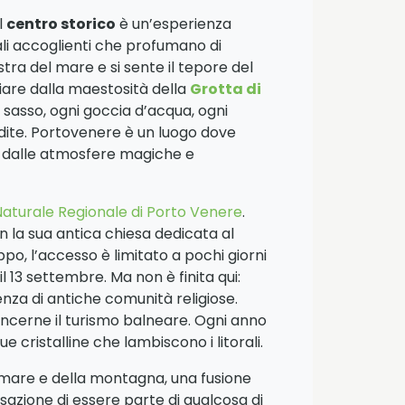
l
centro storico
è un’esperienza
cali accoglienti che profumano di
stra del mare e si sente il tepore del
aliare dalla maestosità della
Grotta di
ni sasso, ogni goccia d’acqua, ogni
edite. Portovenere è un luogo dove
to dalle atmosfere magiche e
aturale Regionale di Porto Venere
.
on la sua antica chiesa dedicata al
oppo, l’accesso è limitato a pochi giorni
il 13 settembre. Ma non è finita qui:
nza di antiche comunità religiose.
ncerne il turismo balneare. Ogni anno
 cristalline che lambiscono i litorali.
l mare e della montagna, una fusione
ensazione di essere parte di qualcosa di