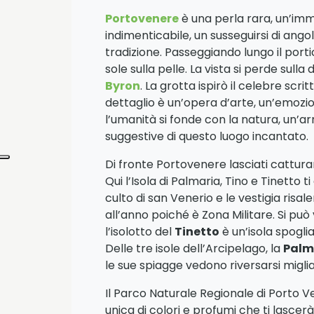
Portovenere
è una perla rara, un’imme
indimenticabile, un susseguirsi di ango
tradizione. Passeggiando lungo il portic
sole sulla pelle. La vista si perde sull
Byron
. La grotta ispirò il celebre scr
dettaglio è un’opera d’arte, un’emozi
l’umanità si fonde con la natura, un’
suggestive di questo luogo incantato.
Di fronte Portovenere lasciati catturar
Qui l’Isola di Palmaria, Tino e Tinetto 
culto di san Venerio e le vestigia risal
all’anno poiché è Zona Militare. Si può 
l’isolotto del
Tinetto
è un’isola spogli
Delle tre isole dell’Arcipelago, la
Palm
le sue spiagge vedono riversarsi miglia
Il Parco Naturale Regionale di Porto 
unica di colori e profumi che ti lascer