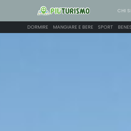
CHI 
DORMIRE
MANGIARE E BERE
SPORT
BENE