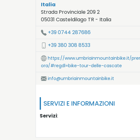
Italia
Strada Provinciale 209 2
05031
Casteldilago
TR
-
Italia
LAT:
42.581
- LNG:
12.753
+39 0744 287686
+39 380 308 8533
https://www.umbriainmountainbike.it/pre
ora/#regdl=bike-tour-delle-cascate
info@umbriainmountainbike.it
SERVIZI E INFORMAZIONI
Servizi
: