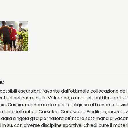
ia
possibili escursioni, favorite dall'ottimale collocazione d
ntieri nel cuore della Valnerina, o uno dei tanti itinerari sto
a, Cascia, rigenerare lo spirito religioso attraverso la vis
romane dell'antica Carsulae. Conoscere Piediluco, incante
alla singola gita giornaliera all'intera settimana di vaca
 in su, con diverse discipline sportive. Chiedi pure il mate