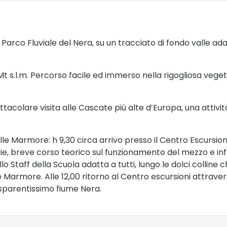
Parco Fluviale del Nera, su un tracciato di fondo valle ada
 Mt s.l.m. Percorso facile ed immerso nella rigogliosa vege
acolare visita alle Cascate più alte d’Europa, una attivi
 Marmore: h 9,30 circa arrivo presso il Centro Escursioni,
e, breve corso teorico sul funzionamento del mezzo e info
o Staff della Scuola adatta a tutti, lungo le dolci colline
e Marmore. Alle 12,00 ritorno al Centro escursioni attraver
asparentissimo fiume Nera.