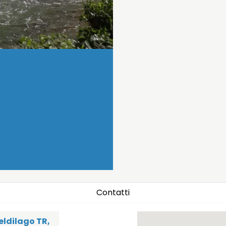
Contatti
eldilago TR,