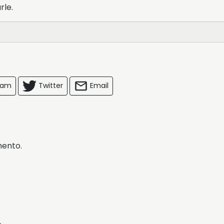
rle.
ram
Twitter
Email
mento.