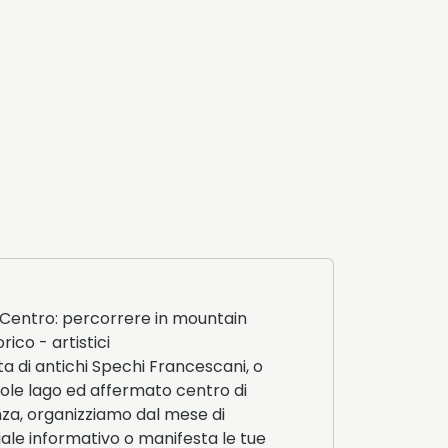
el Centro: percorrere in mountain
rico - artistici
ita di antichi Spechi Francescani, o
vole lago ed affermato centro di
nza, organizziamo dal mese di
riale informativo o manifesta le tue