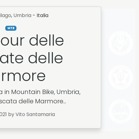
ilago
,
Umbria
- Italia
MTB
Tour delle
ate delle
rmore
 in Mountain Bike, Umbria,
scata delle Marmore...
2021
by Vito Santamaria