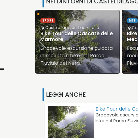
NEI DINTORNI DI CASTELDILAG
•
CICL
MTB
Arr
- Italia
Casteldilago
,
Umbria
- Italia
Nole
scate delle
Bike Tour dei Borghi
Moun
Medioevali
Molt
one guidata
Escursione guidata in
escu
el Parco
mountain bike nel Parco
dall
Fluviale del Nera,…
Cent
LEGGI ANCHE
Bike Tour delle 
Gradevole escursi
bike nel Parco Fluvi