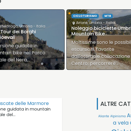
O
•
OTURISMO
MTB
one
,
Umbria
- Italia
SPORT
ggio biciclette Umbria in
Casteldilago
,
Umbria
- Italia
tain Bike
Bike Tour degli Innamorat
issime sono le possibili
Dal 27 gennaio al 18 febbr
rsioni, favorite
2024 gradevole pedalata
'ottimale collocazione del
ecologica…
ro: percorrere…
ALTRE CAT
Cascate delle Marmore
one guidata in mountain
ale del…
A
Aliante
Alpinismo
a vela