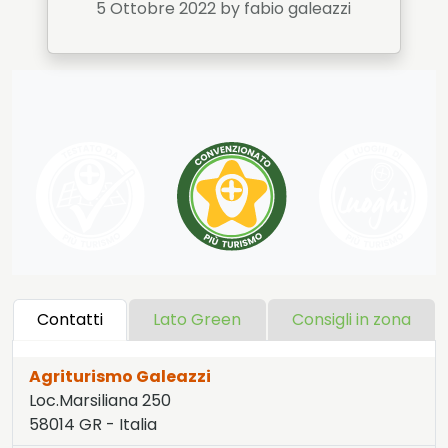
5 Ottobre 2022
by fabio galeazzi
Contatti
Lato Green
Consigli in zona
Agriturismo Galeazzi
Loc.Marsiliana 250
58014
GR
-
Italia
LAT:
42.555
- LNG:
11.386