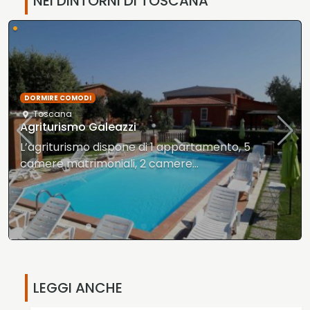
NEI DINTORNI DI TOSCANA
•
DORMIRE
Toscana
Sconto per i clienti di PiùTurismo
Sconto del 10% su soggiorni di almeno tre notti,
per…
LEGGI ANCHE