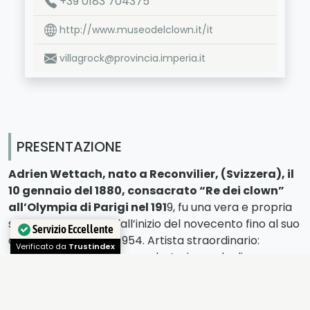
+39 0183 704375
http://www.museodelclown.it/it
villagrock@provincia.imperia.it
PRESENTAZIONE
Adrien Wettach, nato a Reconvilier, (Svizzera), il
10 gennaio del 1880, consacrato “Re dei clown”
all’Olympia di Parigi nel 191
9, fu una vera e propria
star internazionale dall’inizio del novecento fino al suo
addio alle scene nel 1954. Artista straordinario:
Servizio Eccellente
giocoliere, equilibrista, acrobata, in grado di suonare
Verificato da
Trustindex
un gran numero di strumenti musicali, ammaliò il
pubblico di tutto il mondo trasformando il suo
rotondo nome d’arte in autentica leggenda. Conobbe