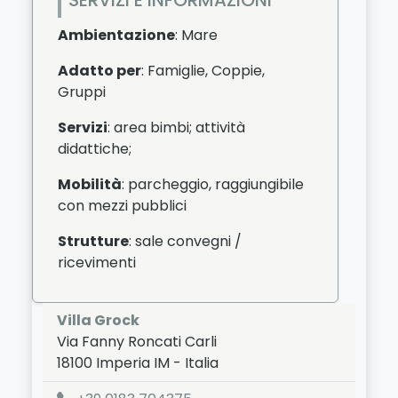
Ambientazione
: Mare
Adatto per
: Famiglie, Coppie,
Gruppi
Servizi
: area bimbi; attività
didattiche;
Mobilità
: parcheggio, raggiungibile
con mezzi pubblici
Strutture
: sale convegni /
ricevimenti
Villa Grock
Via Fanny Roncati Carli
18100
Imperia
IM
-
Italia
LAT:
43.894
- LNG:
8.045