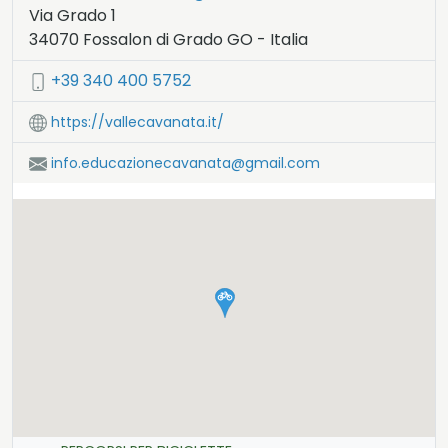
Via Grado 1
34070
Fossalon di Grado
GO
-
Italia
LAT:
45.72
- LNG:
13.473
+39 340 400 5752
https://vallecavanata.it/
info.educazionecavanata@gmail.com