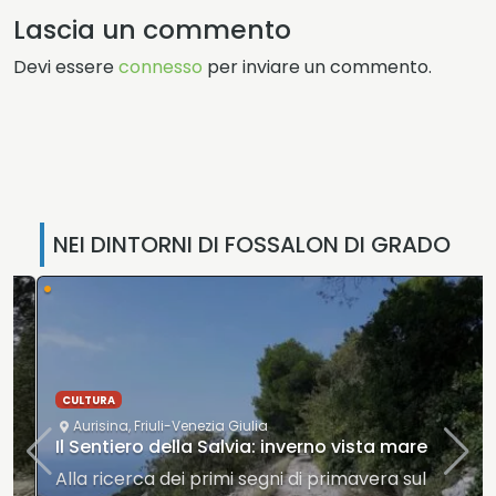
Lascia un commento
Devi essere
connesso
per inviare un commento.
NEI DINTORNI DI FOSSALON DI GRADO
•
CULTURA
Aurisina
,
Friuli-Venezia Giulia
Il Sentiero della Salvia: inverno vista mare
Alla ricerca dei primi segni di primavera sul