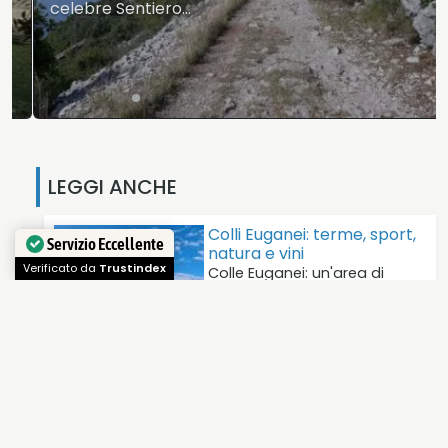
celebre Sentiero…
LEGGI ANCHE
Colli Euganei: terme, sport,
Servizio Eccellente
natura e vini
Verificato da
Trustindex
Colle Euganei: un'area di
grande ricchezza
paesaggistica e culturale
osservata…
I segreti di Venezia
Guida per viaggiatori attenti,