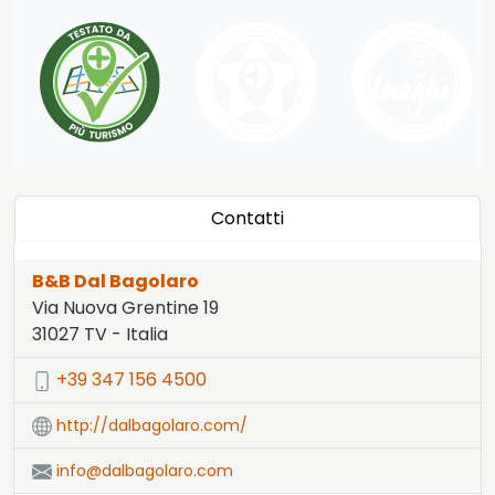
Contatti
B&B Dal Bagolaro
Via Nuova Grentine 19
31027
TV
-
Italia
LAT:
45.772
- LNG:
12.308
+39 347 156 4500
http://dalbagolaro.com/
info@dalbagolaro.com