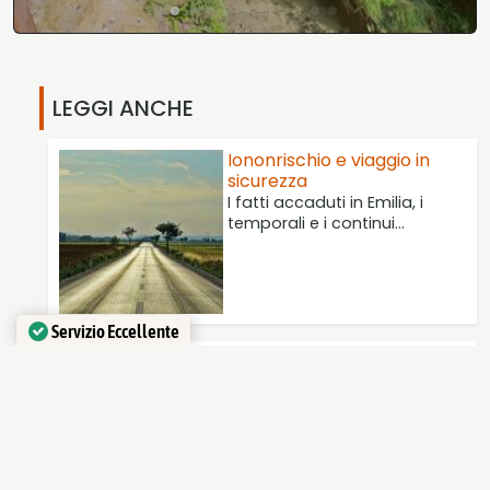
LEGGI ANCHE
Iononrischio e viaggio in
sicurezza
I fatti accaduti in Emilia, i
temporali e i continui…
Servizio Eccellente
Verificato da
Trustindex
Le giornate dedicate alla
salvaguardia dell'ambiente
Ecco un elenco delle principali
giornate nazionali e
internazionali
commemorative…