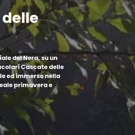
 delle
ale del Nera, su un
acolari Cascate delle
ile ed immerso nella
deale primavera e