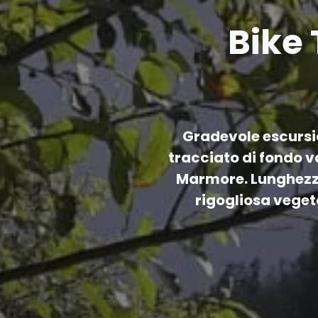
Bike 
Gradevole escursio
tracciato di fondo v
Marmore. Lunghezza 
rigogliosa veget