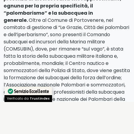
ognuna per la propria specificità, il
“palombarismo” e la subacquea in
generale.
Oltre al Comune di Portovenere, nel
comitato di gestione di “Le Grazie, Città dei palombari
e dell’iperbarismo”, sono presenti il Comando
subacquei ed incursori della Marina militare
(COMSUBIN), dove, per rimanere “sul vago”, è stata
fatta la storia della subacquea militare italiana e,
probabilmente, mondiale; il Centro nautico e
sommozzatori della Polizia di Stato, dove viene gestita
la formazione dei subacquei della forza dell’ordine;
l’Associazione nazionale Palombari e sommozzatori,
che raggruppa molti professionisti della subacquea
Servizio Eccellente
italiana; l’Associazione nazionale dei Palombari della
Verificato da
Trustindex
Marina militare in congedo e “The Historical maritime
society”, organizzazione internazionale per la tutela e
la promozione della storia e delle tradizioni della
marineria e della subacquea.