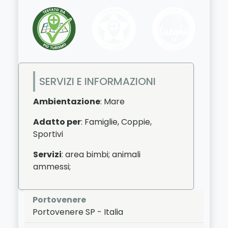
SERVIZI E INFORMAZIONI
Ambientazione
: Mare
Adatto per
: Famiglie, Coppie,
Sportivi
Servizi
: area bimbi; animali
ammessi;
Portovenere
Portovenere
SP
-
Italia
LAT:
44.054
- LNG:
9.837