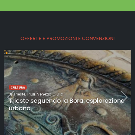
OFFERTE E PROMOZIONI E CONVENZIONI
•
CULTURA
Trieste
,
Friuli-Venezia Giulia
Trieste seguendo la Bora: esplorazione
urbana