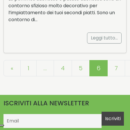
contorno sfizioso molto decorativo per
l’impiattamento dei tuoi secondi piatti. Sono un
contorno di…
Leggi tutto…
Navigazione articoli
«
1
…
4
5
6
7
ISCRIVITI ALLA NEWSLETTER
Email