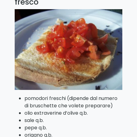
fresco
pomodori freschi (dipende dal numero
di bruschette che volete preparare)
olio extraverine d’olive q.b.
sale q.b.
pepe q.b.
origano q.b.