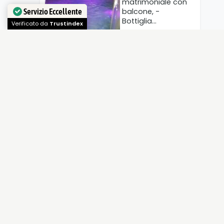
matrimoniale con
Servizio Eccellente
balcone, -
Bottiglia…
Verificato da
Trustindex
I segreti di Venezia
Guida
per viaggiatori
attenti, e
autoironici, per
scoprire una
Venezia che…
Tre giorni alla
scoperta di Ischia:
un Itinerario da
Sogno
3 giorni in questa
splendida isola e
quello che più…