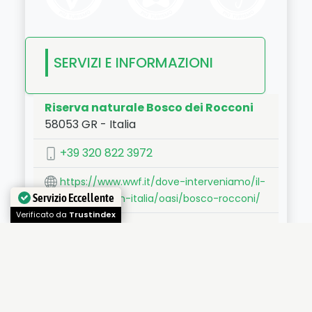
SERVIZI E INFORMAZIONI
Riserva naturale Bosco dei Rocconi
58053
GR
-
Italia
LAT:
42.788
- LNG:
11.501
+39 320 822 3972
https://www.wwf.it/dove-interveniamo/il-
Servizio Eccellente
nostro-lavoro-in-italia/oasi/bosco-rocconi/
Verificato da
Trustindex
boscorocconi@wwf.it