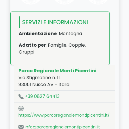
SERVIZI E INFORMAZIONI
Ambientazione
: Montagna
Adatto per
: Famiglie, Coppie,
Gruppi
Parco Regionale Monti Picentini
Via Stigmatine n. 11
83051
Nusco
AV
-
Italia
LAT:
40.888
- LNG:
15.085
+39 0827 64413
https://www.parcoregionalemontipicentini.it/
info@parcoregionalemontipicentini.it