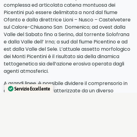
complessa ed articolata catena montuosa dei
Picentini può essere delimitata a nord dal fiume
Ofanto e dalla direttrice Lioni – Nusco – Castelvetere
sul Calore-Chiusano San Domenico; ad ovest dalla
Valle del Sabato fino a Serino, dal torrente Solofrana
e dalla Valle dell’ Irno; a sud dal fiume Picentino e ad
est dalla Valle del Sele. L’attuale assetto morfologico
dei Monti Picentini è il risultato sia della dinamica
tettogenetica sia dell’azione erosiva operata dagli
agenti atmosferici.
A grandi linee, è possibile dividere il comprensorio in
Servizio Eccellente
due distinte zone caratterizzate da un diverso
Verificato da
Trustindex
processo morfoevolutivo.
La zona pedemontana e le valli adiacenti presentano
una morfologia dolce e pendii gradualmente
degradanti verso il fondovalle.
La seconda zona è caratterizzata da una morfologia
estremamente aspra ed accidentata con la