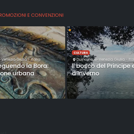
PROMOZIONI E CONVENZIONI
•
CULTURA
i-Venezia Giulia
- Italia
Duino
,
Friuli-Venezia Giulia
- Ita
seguendo la Bora:
Il bosco del Principe 
ione urbana
d’Inverno