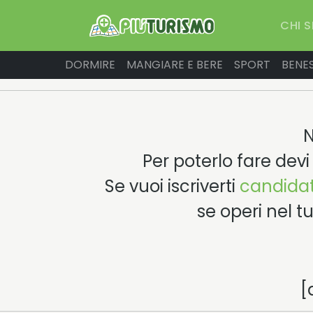
CHI 
DORMIRE
MANGIARE E BERE
SPORT
BENE
N
Per poterlo fare devi 
Se vuoi iscriverti
candidat
se operi nel t
[