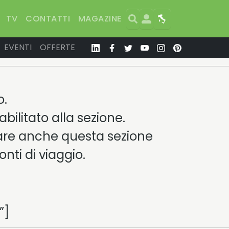
Search
User
Map
TV
CONTATTI
MAGAZINE
EVENTI
OFFERTE
o.
abilitato alla sezione.
tare anche questa sezione
nti di viaggio.
”]