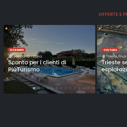
OFFERTE E 
•
•
DORMIRE
CULTURA
Toscana
- Italia
Trieste
,
Friul
Sconto per i clienti di
Trieste 
PiùTurismo
esploraz