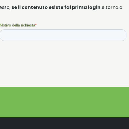
cesso,
se il contenuto esiste fai prima login
e torna a