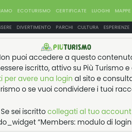
SIAMO
ECOTURISMO
CERTIFICATE
LUOGHI
MAPPE
SSERE
DIVERTIMENTO
PARCHI
CULTURA
ESPERIENZE
on puoi accedere a questo contenut
essere iscritto, attivo su Più Turismo e 
i per avere una login
al sito e consul
urismo o se vuoi condividere i tuoi racco
Se sei iscritto
collegati al tuo account
do_widget “Members: modulo di login