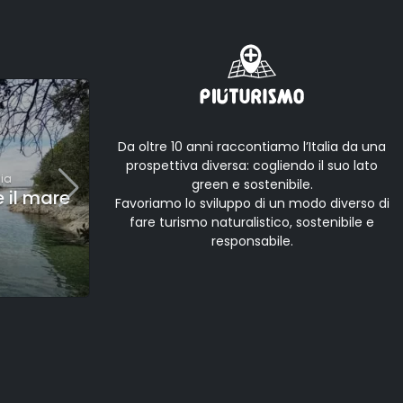
•
Da oltre 10 anni raccontiamo l’Italia da una
CULTURA
prospettiva diversa: cogliendo il suo lato
lia
Aurisina
,
Friuli-Venezia Giulia
- Italia
green e sostenibile.
e il mare
Il Sentiero della Salvia:
Favoriamo lo sviluppo di un modo diverso di
inverno vista mare
fare turismo naturalistico, sostenibile e
responsabile.