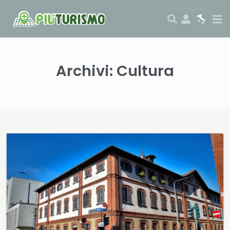
Search
User
Map
Si
Archivi:
Cultura