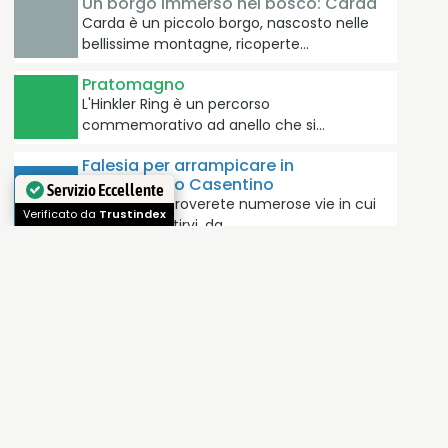
Un borgo immerso nel bosco: Carda
Carda è un piccolo borgo, nascosto nelle
bellissime montagne, ricoperte…
Pratomagno
L'Hinkler Ring è un percorso
commemorativo ad anello che si…
Falesia per arrampicare in
Pratomagno Casentino
Servizio Eccellente
Nella falesia troverete numerose vie in cui
Verificato da
Trustindex
potrete divertirvi, da…
La Croce del Pratomagno: il simbolo
di una montagna toscana
Nell'Appennino toscano una montagna che
sa affascinare e farvi innamorare
La spada nella Roccia in Pratomagno
in Casentino
Una leggenda per grandi e piccini in
provincia di Arezzo:…