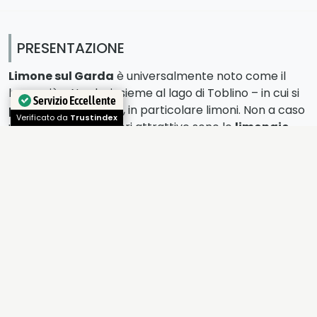
PRESENTAZIONE
Limone sul Garda
è universalmente noto come il
luogo più a Nord – insieme al lago di Toblino – in cui si
Servizio Eccellente
producono agrumi
, in particolare limoni. Non a caso
Verificato da
Trustindex
una delle sue maggiori attrattive sono le
limonaie
,
insiemi di pilastri addossati alla roccia – caratteristici
di questo tratto del lago di Garda – che hanno lo
scopo di proteggere le piante dai freddi venti
invernali.
Ma Limone sul Garda è nota anche per un’altra
ragione: fu qui che vide la luce
san Daniele Comboni
– il fondatore degli istituti dei
Missionari
Comboniani del Cuore di Gesù
– canonizzato da
Giovanni Paolo II nel 2003 per le sue virtù eroiche e la
sua opera umanitaria. E ancora una volta, sempre