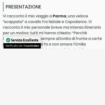
PRESENTAZIONE
Vi racconto il mio viaggio a
Parma
, una veloce
“scappata” a cavallo fra Natale e Capodanno. Vi
racconto il mio personale breve ma intenso itinerario
per un motivo: tutti mi hanno chiesto: “Perchè
Parma?” Io rimango sempre attonita di fronte a certe
domande. Ma come si fa a non amare l’Emilia
Servizio Eccellente
Romagna? La musicalità dei suoi dialetti, dalla
Verificato da
Trustindex
Romagna alla Emilia, dal mare alla pianura?
Come non immergersi nelle sue città rosse e gialle,
dai tetti spioventi? Ecco, allora il mio viaggio deciso
ben due mesi prima della partenza. Prenotazione
presso un albergo facente parte di una catena di
Hotel (IBIS); arriviamo da Bari in treno (che amo
perchè non devo guidare, nè inquinare e perchè
posso forzatamente star senza far nulla a guardare il
panorama dal finestrino). Il frecciabianca porta me e