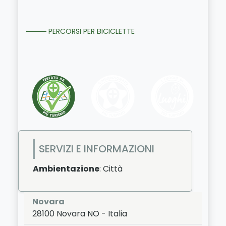
PERCORSI PER BICICLETTE
SERVIZI E INFORMAZIONI
Ambientazione
: Città
Novara
28100
Novara
NO
-
Italia
LAT:
45.447
- LNG:
8.622