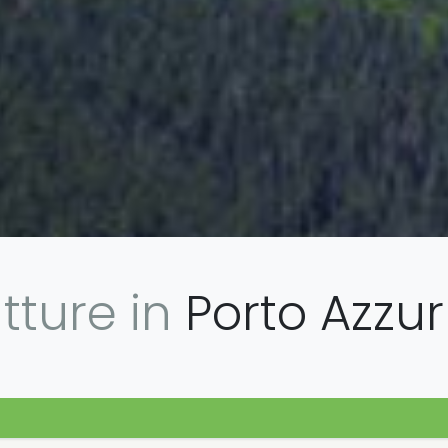
utture in
Porto Azzur