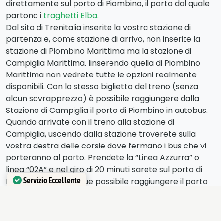
direttamente sul porto di Piombino, il porto dal quale
partono i
traghetti Elba.
Dal sito di Trenitalia inserite la vostra stazione di
partenza e, come stazione di arrivo, non inserite la
stazione di Piombino Marittima ma la stazione di
Campiglia Marittima. Iinserendo quella di Piombino
Marittima non vedrete tutte le opzioni realmente
disponibili. Con lo stesso biglietto del treno (senza
alcun sovrapprezzo) è possibile raggiungere dalla
Stazione di Campiglia il porto di Piombino in autobus.
Quando arrivate con il treno alla stazione di
Campiglia, uscendo dalla stazione troverete sulla
vostra destra delle corsie dove fermano i bus che vi
porteranno al porto. Prendete la “Linea Azzurra” o
linea “02A” e nel giro di 20 minuti sarete sul porto di
Servizio Eccellente
Piombino. È comunque possibile raggiungere il porto
di Piombino in treno digitando sul sito Trenitalia come
Verificato da
Trustindex
stazione di arrivo Piombino Marittima e vedere le
soluzioni che vi saranno proposte, in alcuni orari