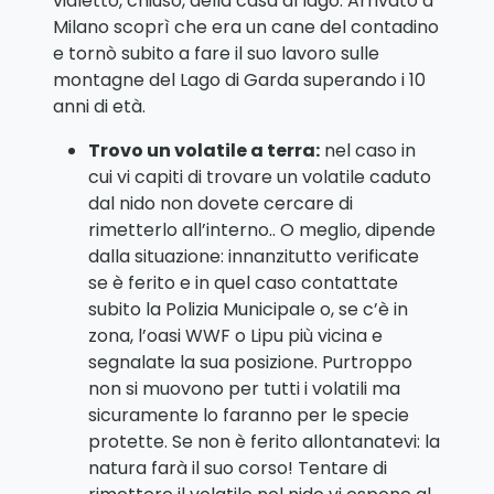
vialetto, chiuso, della casa al lago. Arrivato a
Milano scoprì che era un cane del contadino
e tornò subito a fare il suo lavoro sulle
montagne del Lago di Garda superando i 10
anni di età.
Trovo un volatile a terra:
nel caso in
cui vi capiti di trovare un volatile caduto
dal nido non dovete cercare di
rimetterlo all’interno.. O meglio, dipende
dalla situazione: innanzitutto verificate
se è ferito e in quel caso contattate
subito la Polizia Municipale o, se c’è in
zona, l’oasi WWF o Lipu più vicina e
segnalate la sua posizione. Purtroppo
non si muovono per tutti i volatili ma
sicuramente lo faranno per le specie
protette. Se non è ferito allontanatevi: la
natura farà il suo corso! Tentare di