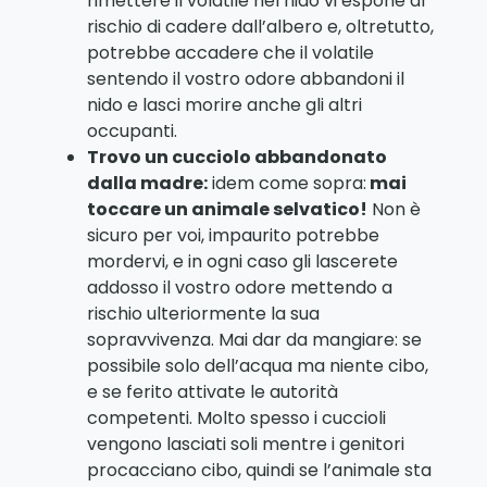
rimettere il volatile nel nido vi espone al
rischio di cadere dall’albero e, oltretutto,
potrebbe accadere che il volatile
sentendo il vostro odore abbandoni il
nido e lasci morire anche gli altri
occupanti.
Trovo un cucciolo abbandonato
dalla madre:
idem come sopra:
mai
toccare un animale selvatico!
Non è
sicuro per voi, impaurito potrebbe
mordervi, e in ogni caso gli lascerete
addosso il vostro odore mettendo a
rischio ulteriormente la sua
sopravvivenza. Mai dar da mangiare: se
possibile solo dell’acqua ma niente cibo,
e se ferito attivate le autorità
competenti. Molto spesso i cuccioli
vengono lasciati soli mentre i genitori
procacciano cibo, quindi se l’animale sta