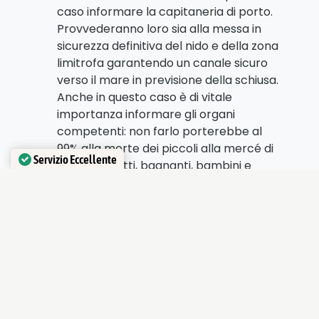
caso informare la capitaneria di porto.
Provvederanno loro sia alla messa in
sicurezza definitiva del nido e della zona
limitrofa garantendo un canale sicuro
verso il mare in previsione della schiusa.
Anche in questo caso è di vitale
importanza informare gli organi
competenti: non farlo porterebbe al
99% alla morte dei piccoli alla mercé di
Servizio Eccellente
turisti distratti, bagnanti, bambini e
Verificato da
Trustindex
animali da compagnia al seguito.
Quest’anno per la prima volta
sono stati
trovati dei nidi in Emilia Romagna
!
Vedo una persona in mare in
difficoltà:
avvisate qualcuno prima di
fare qualsiasi cosa! Anche se siete
esperti nuotatori e siete certi di saper
gestire la situazione prima di fare