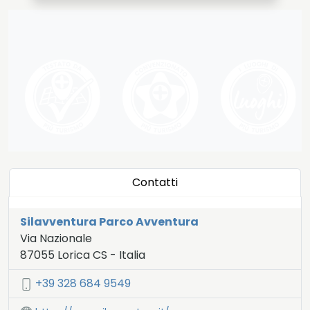
Contatti
Silavventura Parco Avventura
Via Nazionale
87055
Lorica
CS
-
Italia
LAT:
39.243
- LNG:
16.493
+39 328 684 9549