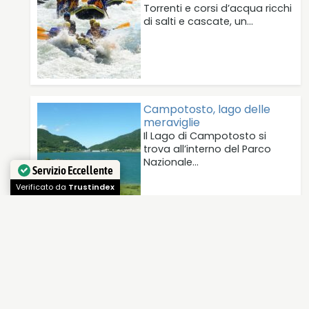
Torrenti e corsi d’acqua ricchi
di salti e cascate, un…
Campotosto, lago delle
meraviglie
Il Lago di Campotosto si
trova all’interno del Parco
Nazionale…
Servizio Eccellente
Verificato da
Trustindex
I segreti di Venezia
Guida per viaggiatori attenti,
e autoironici, per scoprire una
Venezia che…