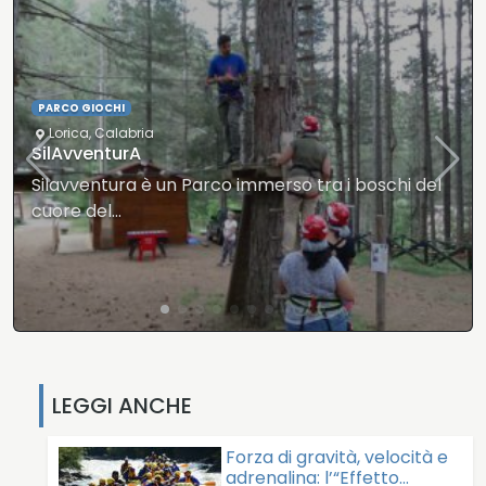
SLOW FOOD
Lorica
,
Calabria
Ristorante Il brillo parlante
Carne alla griglia, birre artigianali e musica dal
vivo in…
LEGGI ANCHE
Forza di gravità, velocità e
adrenalina: l’“Effetto…