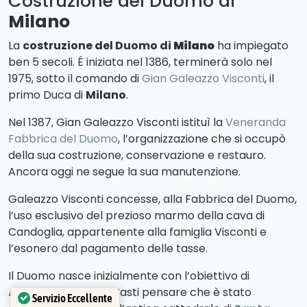
Costruzione del Duomo di
Milano
La
costruzione del Duomo di
Milano
ha impiegato
ben 5 secoli. É iniziata nel 1386, terminerà solo nel
1975, sotto il comando di
Gian Galeazzo Visconti
, il
primo Duca di
Milano
.
Nel 1387, Gian Galeazzo Visconti istituì la
Veneranda
Fabbrica del Duomo
, l’organizzazione che si occupò
della sua costruzione, conservazione e restauro.
Ancora oggi ne segue la sua manutenzione.
Galeazzo Visconti concesse, alla Fabbrica del Duomo,
l’uso esclusivo del prezioso marmo della cava di
Candoglia, appartenente alla famiglia Visconti e
l’esonero dal pagamento delle tasse.
Il Duomo nasce inizialmente con l’obiettivo di
riqualificare l’area
. Basti pensare che è stato
Servizio Eccellente