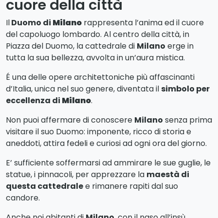
cuore della città
Il
Duomo di
Milano
rappresenta l’anima ed il cuore
del capoluogo lombardo. Al centro della città, in
Piazza del Duomo, la cattedrale di
Milano
erge in
tutta la sua bellezza, avvolta in un’aura mistica.
É una delle opere architettoniche più affascinanti
d’Italia, unica nel suo genere, diventata il
simbolo per
eccellenza di
Milano
.
Non puoi affermare di conoscere
Milano
senza prima
visitare il suo Duomo: imponente, ricco di storia e
aneddoti, attira fedeli e curiosi ad ogni ora del giorno.
E’ sufficiente soffermarsi ad ammirare le sue guglie, le
statue, i pinnacoli, per apprezzare la
maestà di
questa cattedrale
e rimanere rapiti dal suo
candore.
Anche noi abitanti di
Milano
, con il naso all’insù,