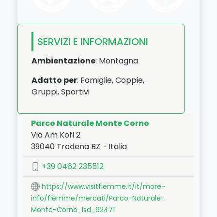
SERVIZI E INFORMAZIONI
Ambientazione
: Montagna
Adatto per
: Famiglie, Coppie,
Gruppi, Sportivi
Parco Naturale Monte Corno
Via Am Kofl 2
39040
Trodena
BZ
-
Italia
LAT:
46.288
- LNG:
11.307
+39 0462 235512
https://www.visitfiemme.it/it/more-
info/fiemme/mercati/Parco-Naturale-
Monte-Corno_isd_92471