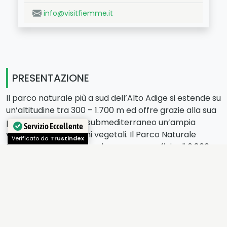
info@visitfiemme.it
PRESENTAZIONE
Il parco naturale più a sud dell’Alto Adige si estende su
un’altitudine tra 300 – 1.700 m ed offre grazie alla sua
posizione ed il clima submediterraneo un’ampia
varietá di associazioni vegetali. Il Parco Naturale
Servizio Eccellente
Monte Corno comprende su una superficie di 6.866
Verificato da
Trustindex
ettari i comuni di Anterivo, Montagna, Egna, Salorno e
Trodena. La zona protetta viene delimitata a nord dal
Passo di S. Lugano (Trentino), a sud-est dalla Valle di
Cembra (Trentino) e ad ovest dalla Val d’Adige tra
Egna e la Chiusa di Salorno.