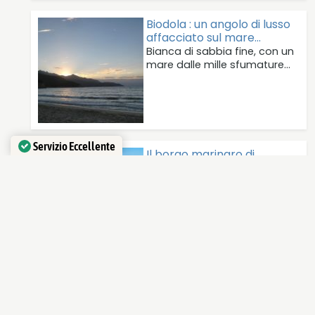
Biodola : un angolo di lusso
affacciato sul mare…
Bianca di sabbia fine, con un
mare dalle mille sfumature…
Servizio Eccellente
Il borgo marinaro di
Verificato da
Trustindex
Marciana Marina
Marciana Marina è un
pittoresco paese situato
sull’isola d’Elba, che…