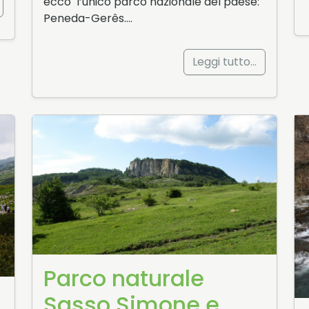
ecco l’unico parco nazionale del paese:
Peneda-Gerês….
Leggi tutto…
Parco naturale
Sasso Simone e