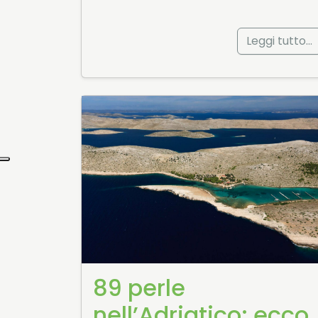
Leggi tutto…
89 perle
nell’Adriatico: ecco