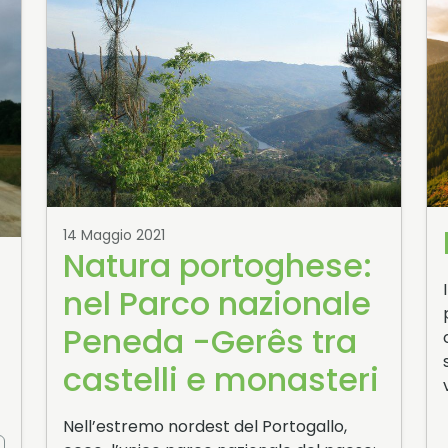
14 Maggio 2021
Natura portoghese:
nel Parco nazionale
Peneda -Gerês tra
castelli e monasteri
Nell’estremo nordest del Portogallo,