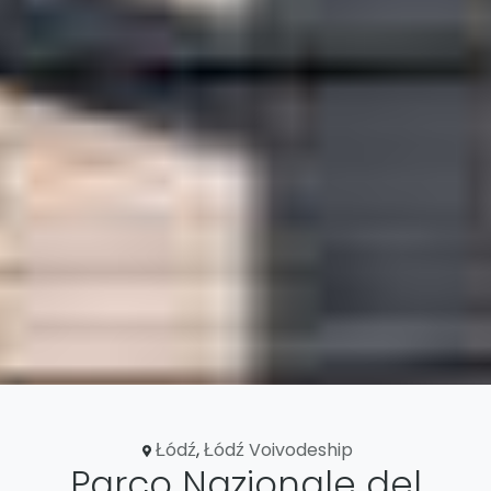
Łódź
,
Łódź Voivodeship
Parco Nazionale del