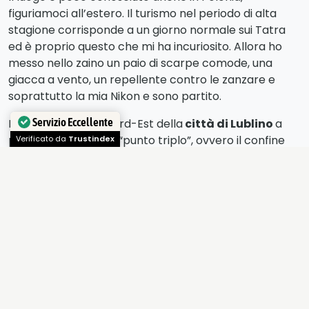
figuriamoci all’estero. Il turismo nel periodo di alta
stagione corrisponde a un giorno normale sui Tatra
ed è proprio questo che mi ha incuriosito. Allora ho
messo nello zaino un paio di scarpe comode, una
giacca a vento, un repellente contro le zanzare e
soprattutto la mia Nikon e sono partito.
Il parco si trova a Nord-Est della
città di Lublino
a
Servizio Eccellente
pochi chilometri dal “punto triplo”, ovvero il confine
fra Polonia, Bielorussia e Ucraina, un varco fra l’Unione
Verificato da
Trustindex
Europea e i suoi vicini orientali.
Come mia abitudine, prima di partire mi sono
documentato a dovere fissando un itinerario nei
luoghi di maggior interesse naturalistico. Sono un
geologo e qui di rocce non ne affiorano ma
m’interessano i laghi distrofici perché non ne avevo
mai visto uno.