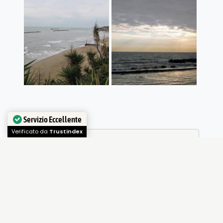
Servizio Eccellente
Verificato da
Trustindex
Mauro
Lattuada
Amo viaggiare in
luoghi dove non
vanno in troppi,
amo la montagna ed il mare, nuoto e
volo volentieri e tiro con l'arco olimpico.