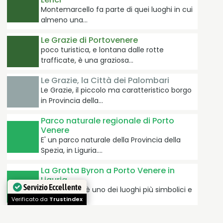
Montemarcello fa parte di quei luoghi in cui
almeno una…
Le Grazie di Portovenere
poco turistica, e lontana dalle rotte
trafficate, è una graziosa…
Le Grazie, la Città dei Palombari
Le Grazie, il piccolo ma caratteristico borgo
in Provincia della…
Parco naturale regionale di Porto
Venere
E' un parco naturale della Provincia della
Spezia, in Liguria.…
La Grotta Byron a Porto Venere in
Liguria
Portovenere è uno dei luoghi più simbolici e
Servizio Eccellente
famosi del…
Verificato da
Trustindex
MareLibera - festival nazionale della