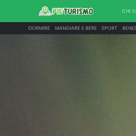
CHI 
DORMIRE
MANGIARE E BERE
SPORT
BENE