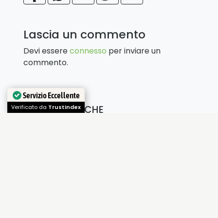
Lascia un commento
Devi essere
connesso
per inviare un
commento.
Servizio Eccellente
LEGGI ANCHE
Verificato da
Trustindex
Iononrischio e
viaggio in
sicurezza
I fatti accaduti in
Emilia, i temporali e i
continui…