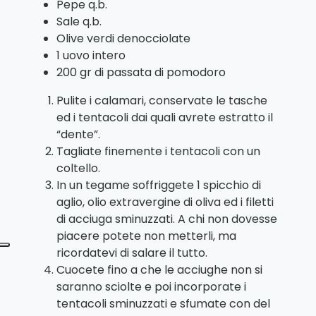
Pepe q.b.
Sale q.b.
Olive verdi denocciolate
1 uovo intero
200 gr di passata di pomodoro
Pulite i calamari, conservate le tasche
ed i tentacoli dai quali avrete estratto il
“dente”.
Tagliate finemente i tentacoli con un
coltello.
In un tegame soffriggete 1 spicchio di
aglio, olio extravergine di oliva ed i filetti
di acciuga sminuzzati. A chi non dovesse
piacere potete non metterli, ma
ricordatevi di salare il tutto.
Cuocete fino a che le acciughe non si
saranno sciolte e poi incorporate i
tentacoli sminuzzati e sfumate con del