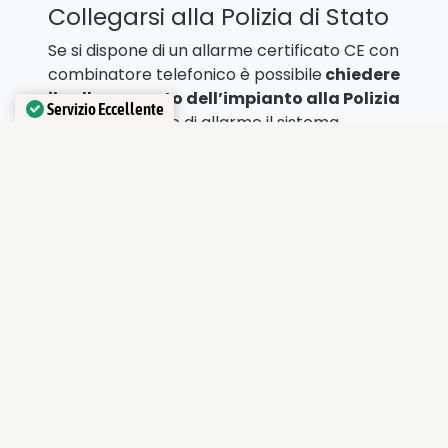
Collegarsi alla Polizia di Stato
Se si dispone di un allarme certificato CE con
combinatore telefonico è possibile
chiedere
il collegamento dell’impianto alla Polizia
Servizio Eccellente
di Stato
. In caso di allarme il sistema
Verificato da
Trustindex
contatterà gli uffici preposti comunicando
l’indirizzo e le forze dell’ordine
provvederanno a passare per un controllo e
per verificare se vi sia un furto in corso dopo
avervi contattato per verificare che non sia
un falso allarme.
Dove siamo nel mondo
Il ministero degli affari esteri ha predisposto
un sito (e una app) attraverso i quali è
possibile
segnalare i propri viaggi e i
propri spostamenti.
In questo modo in
caso di emergenza sarà possibile sapere