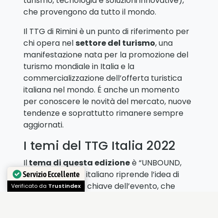
turismo, tecnologia e soluzioni innovative),
che provengono da tutto il mondo.
Il TTG di Rimini è un punto di riferimento per
chi opera nel
settore del turismo
, una
manifestazione nata per la promozione del
turismo mondiale in Italia e la
commercializzazione dell’offerta turistica
italiana nel mondo. É anche un momento
per conoscere le novità del mercato, nuove
tendenze e soprattutto rimanere sempre
aggiornati.
I temi del TTG Italia 2022
Il
tema di questa edizione
è “UNBOUND,
Senza Vincoli” in italiano riprende l’idea di
Servizio Eccellente
“fluidi”. La parola chiave dell’evento, che
riassume la nuova strategia dell’hospitality
Verificato da
Trustindex
industry e dei viaggi. Una
concezione