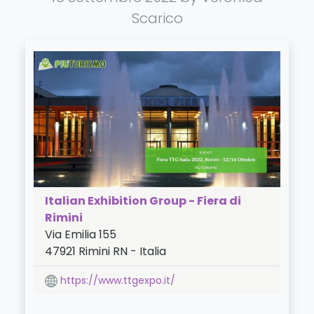
Scarico
Italian Exhibition Group - Fiera di
Rimini
Via Emilia 155
47921
Rimini
RN
-
Italia
LAT:
44.072
- LNG:
12.526
https://www.ttgexpo.it/