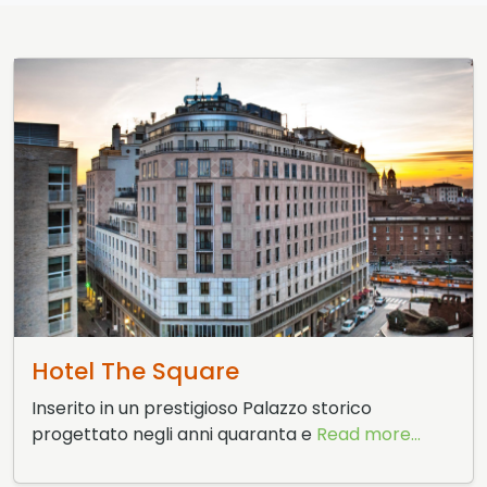
3 Giugno 2015
Hotel The Square
Inserito in un prestigioso Palazzo storico
progettato negli anni quaranta e
Read more...