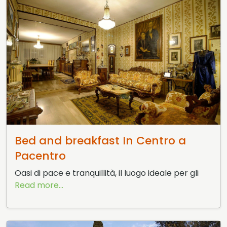
31 Maggio 2015
Bed and breakfast In Centro a
Pacentro
Oasi di pace e tranquillità, il luogo ideale per gli
Read more...