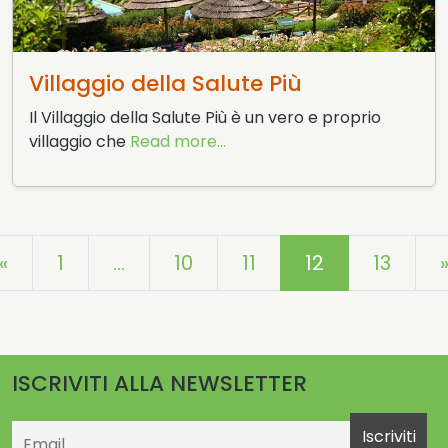
8 Dicembre 2014
Villaggio della Salute Più
Il Villaggio della Salute Più è un vero e proprio
villaggio che
Read more...
Posts navigation
«
1
…
10
11
12
13
ISCRIVITI ALLA NEWSLETTER
Email