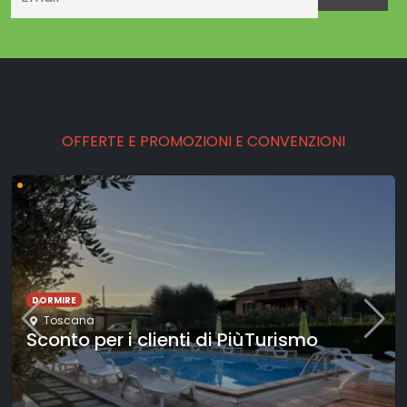
OFFERTE E PROMOZIONI E CONVENZIONI
•
CULTURA
Trieste
,
Friuli-Venezia Giulia
Trieste seguendo la Bora: esplorazione
urbana