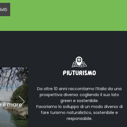
•
Da oltre 10 anni raccontiamo l’Italia da una
CULTURA
prospettiva diversa: cogliendo il suo lato
lia
Aurisina
,
Friuli-Venezia Giulia
- Italia
green e sostenibile.
e il mare
Il Sentiero della Salvia:
Favoriamo lo sviluppo di un modo diverso di
inverno vista mare
fare turismo naturalistico, sostenibile e
responsabile.