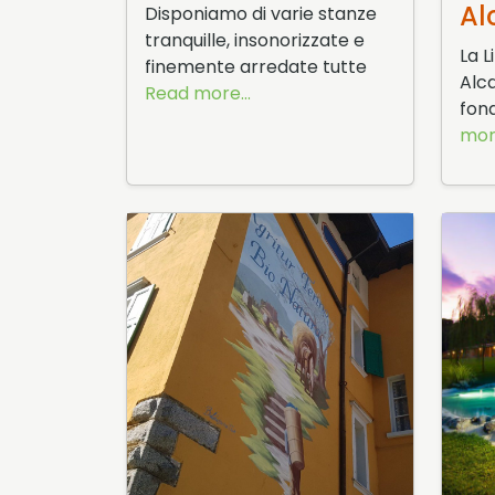
Al
Disponiamo di varie stanze
tranquille, insonorizzate e
La L
finemente arredate tutte
Alca
Read more...
fon
more