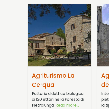
21 Marzo 2016
23 F
Agriturismo La
Ag
Cerqua
de
Fattoria didattica biologica
Int
di 120 ettari nella Foresta di
piet
Pietralunga,
Read more...
la t