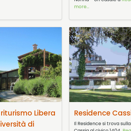
more...
icembre 2015
14 Ottobre 2015
riturismo Libera
Residence Cass
iversità di
Il Residence si trova sulla
Cassia al civico 1404,
Re