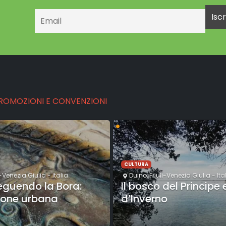
Email
PROMOZIONI E CONVENZIONI
•
CULTURA
i-Venezia Giulia
- Italia
Duino
,
Friuli-Venezia Giulia
- Ita
seguendo la Bora:
Il bosco del Principe 
ione urbana
d’Inverno