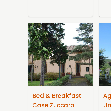
15 Gennaio 2016
20 D
Bed & Breakfast
Ag
Case Zuccaro
Un