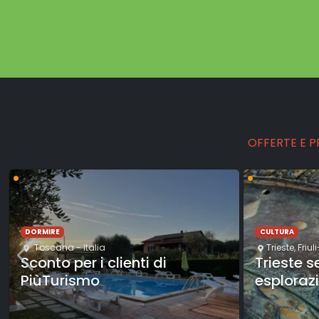
OFFERTE E 
•
•
DORMIRE
CULTURA
Toscana
- Italia
Trieste
,
Friul
Sconto per i clienti di
Trieste 
PiùTurismo
esploraz