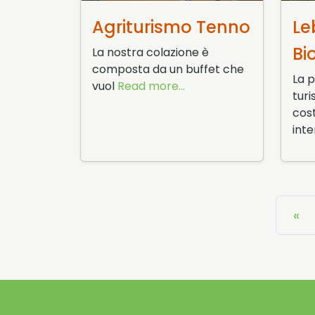
31 Luglio 2015
22 G
Agriturismo Tenno
Le
Bi
La nostra colazione è
composta da un buffet che
La 
vuol
Read more...
turi
cost
int
Posts navigation
«