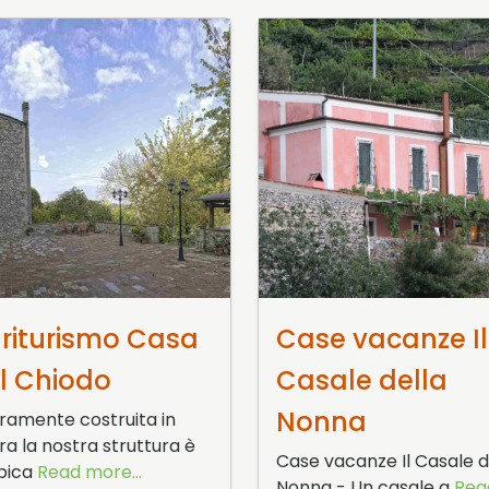
ebbraio 2016
5 Febbraio 2016
riturismo Casa
Case vacanze Il
l Chiodo
Casale della
Nonna
eramente costruita in
ra la nostra struttura è
Case vacanze Il Casale d
ipica
Read more...
Nonna - Un casale a
Rea