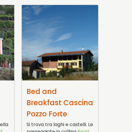
22 Gennaio 2016
Bed and
Breakfast Cascina
Pozzo Forte
ella
Si trova tra laghi e castelli. Le
d
passeggiate in collina
Read