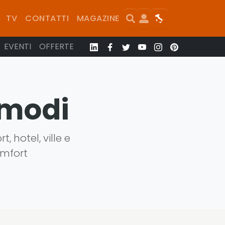
Search
User
Map
TV
CONTATTI
MAGAZINE
EVENTI
OFFERTE
omodi
, hotel, ville e
omfort