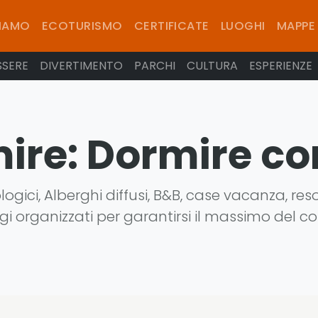
SIAMO
ECOTURISMO
CERTIFICATE
LUOGHI
MAPPE
SSERE
DIVERTIMENTO
PARCHI
CULTURA
ESPERIENZE
ire:
Dormire c
logici, Alberghi diffusi, B&B, case vacanza, resort
ggi organizzati per garantirsi il massimo del c