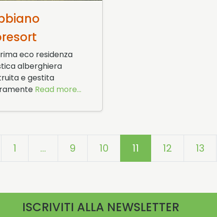
iugno 2015
bbiano
oresort
prima eco residenza
stica alberghiera
ruita e gestita
eramente
Read more...
1
…
9
10
11
12
13
ISCRIVITI ALLA NEWSLETTER