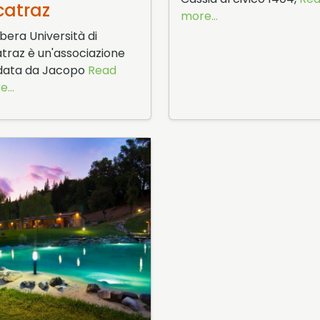
catraz
more...
ibera Università di
traz è un'associazione
data da Jacopo
Read
...