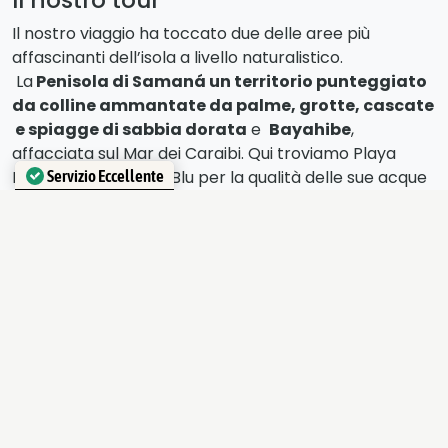
Il nostro viaggio ha toccato due delle aree più
affascinanti dell’isola a livello naturalistico.
La
Penisola di Samaná un territorio punteggiato
da colline ammantate da palme, grotte, cascate
e spiagge di sabbia dorata
e
Bayahibe
,
affacciata sul Mar dei Caraibi. Qui troviamo Playa
Dominicus Bandiera Blu per la qualità delle sue acque
Servizio Eccellente
e la fantastica isola di Saona.
Verificato da
Trustindex
La Penisola di Samanà
Qui troviamo coste sabbiose, parchi naturali e grotte
con pitture rupestri. Senza dimenticare
l’appuntamento di gennaio con le balene, che
nuotano in queste acque per tutto l’inverno. E’
possibile fare escursioni in barca per l’avvistamento.
La città di Samaná è il capoluogo di provincia;
Las
Terrenas
, invece, è il
principale centro turistico,