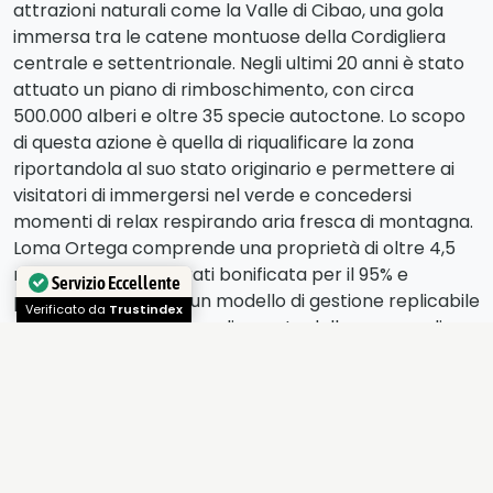
attrazioni naturali come la Valle di Cibao, una gola
immersa tra le catene montuose della Cordigliera
centrale e settentrionale. Negli ultimi 20 anni è stato
attuato un piano di rimboschimento, con circa
500.000 alberi e oltre 35 specie autoctone. Lo scopo
di questa azione è quella di riqualificare la zona
riportandola al suo stato originario e permettere ai
visitatori di immergersi nel verde e concedersi
momenti di relax respirando aria fresca di montagna.
Loma Ortega comprende una proprietà di oltre 4,5
milioni di metri quadrati bonificata per il 95% e
potrebbe diventare un modello di gestione replicabile
Servizio Eccellente
permettendo così l’ampliamento delle aree verdi e
Verificato da
Trustindex
valorizzando l’attrazione turistica naturale della
Repubblica Dominicana.
Rimanendo all’interno della provincia di La Vega,
possiamo raggiungere
Jarabacoa, ridente
cittadina tra le montagne, famosa per le sue