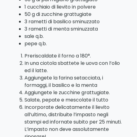
1 cucchiaio di lievito in polvere
50 g di zucchine grattugiate
3 rametti di basilico sminuzzato
3 rametti di menta sminuzzata
sale q.b.
pepe q.b.
Preriscaldate il forno a 180°.
In una ciotola sbattete le uova con l’olio
ed il latte.
Aggiungete la farina setacciata, i
formaggi, il basilico e la menta
Aggiungete le zucchine grattugiate.
Salate, pepate e mescolate il tutto
Incorporate delicatamente il lievito
all’ultimo, distribuite l’impasto negli
stampi ed infornate subito per 25 minuti.
L’impasto non deve assolutamente
riposare!