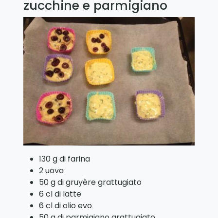
zucchine e parmigiano
130 g di farina
2 uova
50 g di gruyère grattugiato
6 cl di latte
6 cl di olio evo
50 g di parmigiano grattugiato