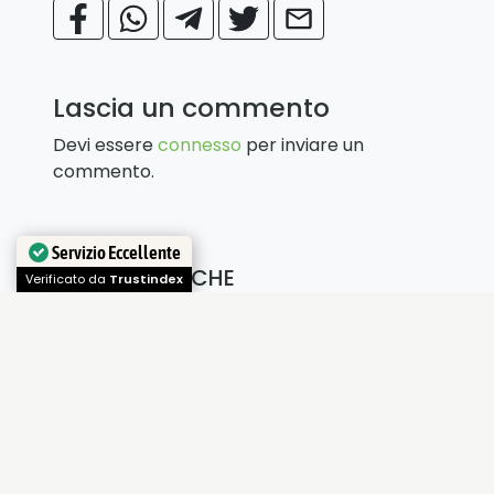
Lascia un commento
Devi essere
connesso
per inviare un
commento.
Servizio Eccellente
LEGGI ANCHE
Verificato da
Trustindex
Colli Euganei:
terme, sport,
natura e vini
Colle Euganei:
un'area di grande
ricchezza
paesaggistica e
culturale