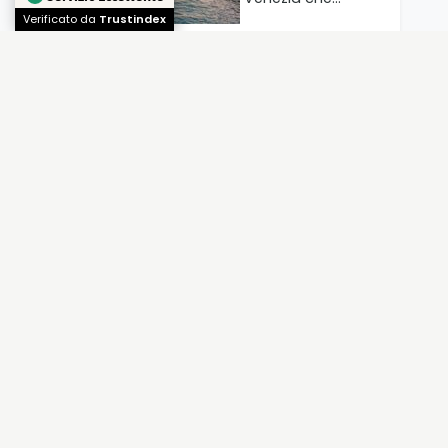
Verificato da
Trustindex
A Tirolo per
l’Avvento si
scivola sulle lame
Una pista di
pattinaggio sul
ghiaccio
all’ingresso del
paese
iononrischio e la
vacanza in
sicurezza
Prosegue la nostra
guida a supporto
della campagna
#iononrischio che…