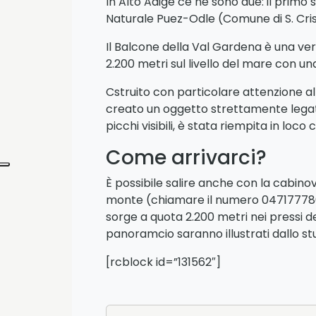
In Alto Adige ce ne sono due: il primo s
Naturale Puez-Odle (Comune di S. Cris
Il Balcone della Val Gardena è una vera
2.200 metri sul livello del mare con un
Cstruito con particolare attenzione al
creato un oggetto strettamente legato 
picchi visibili, è stata riempita in loc
Come arrivarci?
È possibile salire anche con la cabino
monte (chiamare il numero 0471777800 
sorge a quota 2.200 metri nei pressi de
panoramcio saranno illustrati dallo st
[rcblock id=”131562″]