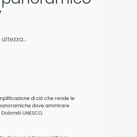
”
altezza....
plificazione di ciò che rende le
oni panoramiche dove ammirare
o Dolomiti UNESCO.