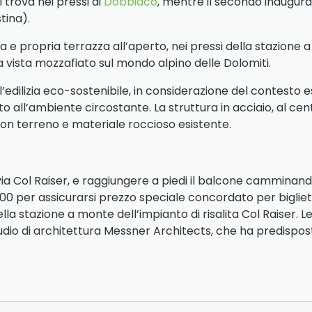
i trova nei pressi di
Dobbiaco
, mentre il secondo inaugura
tina).
 e propria terrazza all’aperto, nei pressi della stazione 
a vista mozzafiato sul mondo alpino delle Dolomiti.
l’edilizia eco-sostenibile, in considerazione del contesto
all’ambiente circostante. La struttura in acciaio, al centr
o con terreno e materiale roccioso esistente.
via Col Raiser, e raggiungere a piedi il balcone camminand
per assicurarsi prezzo speciale concordato per biglietto
lla stazione a monte dell’impianto di risalita Col Raiser. L
udio di architettura Messner Architects, che ha predisposto