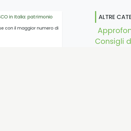
ALTRE CAT
ESCO in Italia: patrimonio
Paese con il maggior numero di
Approfo
Consigli d
tradizione
Mangi
 dei 5 stati al mondo con
Opinione 
'UNESCO
Storie
iù patrimoni UNESCO? Scopri
ondo…
Turismoacav
via
le regionale di Porto
turale della Provincia della
ria.…