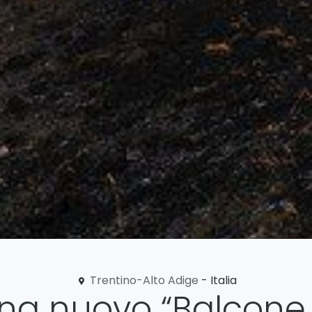
Trentino-Alto Adige
- Italia
ena nuovo “Balcon