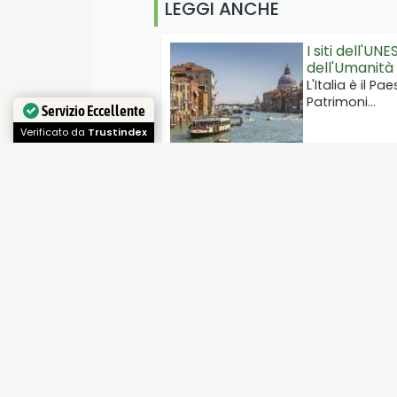
LEGGI ANCHE
I siti dell'UN
dell'Umanità
L'Italia è il 
Patrimoni…
Servizio Eccellente
Verificato da
Trustindex
La classifica
più siti dell
Chi detiene p
i Paesi nel m
Parco natura
Venere
E' un parco na
Spezia, in Ligu