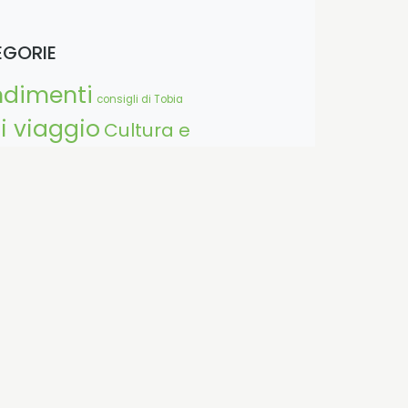
EGORIE
ndimenti
consigli di Tobia
i viaggio
Cultura e
Eventi
I luoghi di Piu Turismo
ar bene
Notizia
dell'esperto
Star bene
 di sport
Tempo libero
allo
Viaggiare nella natura
ggioinmontagna