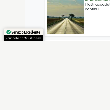
I fatti accadut
continui…
Servizio Eccellente
Verificato da
Trustindex
I siti dell'UN
dell'Umanità
L'Italia è il 
Patrimoni…
La Natura del
Se stai proge
alle Seychelle