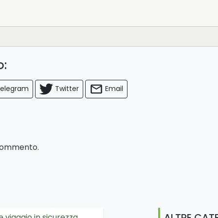
lo:
elegram
Twitter
Email
 commento.
ALTRE CAT
e viaggio in sicurezza