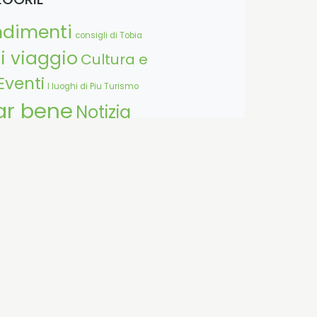
ndimenti
consigli di Tobia
i viaggio
Cultura e
Eventi
I luoghi di Piu Turismo
ar bene
Notizia
dell'esperto
Star bene
 di sport
Tempo libero
allo
Viaggiare nella natura
ggioinmontagna