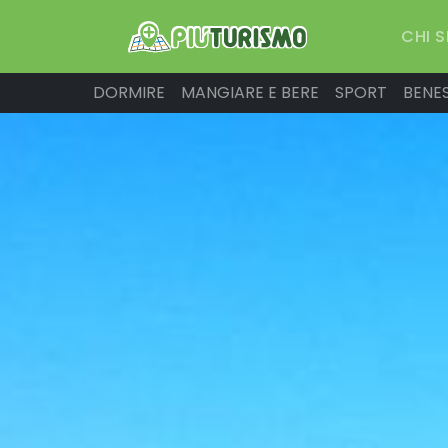
CHI 
DORMIRE
MANGIARE E BERE
SPORT
BENE