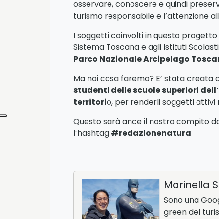
osservare, conoscere e quindi preservar
turismo responsabile e l’attenzione 
I soggetti coinvolti in questo progett
Sistema Toscana e agli Istituti Scolast
Parco Nazionale Arcipelago Tosca
Ma noi cosa faremo? E’ stata creata
studenti delle scuole superiori dell
territori
o, per renderli soggetti attivi
Questo sarà ance il nostro compito dal
l’hashtag
#redazionenatura
Marinella S
Sono una Googl
green del turi