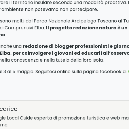
e il territorio insulare secondo una modalità proattiva. E
all’ambiente non potevamo non partecipare.
o sono molti, dal Parco Nazionale Arcipelago Toscano al Tur
ici Comprensivi Elba.
Il progetto redazione natura è un
no
.
 anche una
redazione di blogger professionisti e giorna
’Elba, per coinvolgere i giovani ed educarli all’osserv
 nella conoscenza e nella tutela della loro isola.
 3 al 5 maggio. Seguiteci online sulla pagina facebook di
carico
e Local Guide esperta di promozione turistica e web mar
smo.