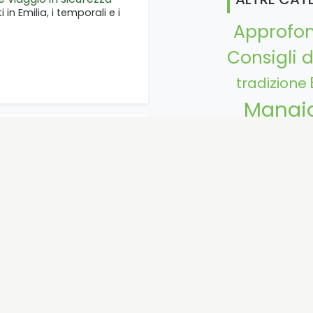
i in Emilia, i temporali e i
Approfo
Consigli d
tradizione
Mangi
ESCO in Italia: patrimonio
Opinione 
Storie
Paese con il maggior numero di
Turismoacav
via
le Seychelles in 8 pillole!
ttando un viaggio natura
s o, se…