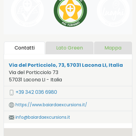
Contatti
Lato Green
Mappa
Via del Porticciolo, 73, 57031 Lacona LI, Italia
Via del Porticciolo 73
57031
Lacona
LI
-
Italia
LAT:
42.76
- LNG:
10.318
+39 342 036 6980
https://www.baiardaexcursions.it/
info@baiardaexcursions.it