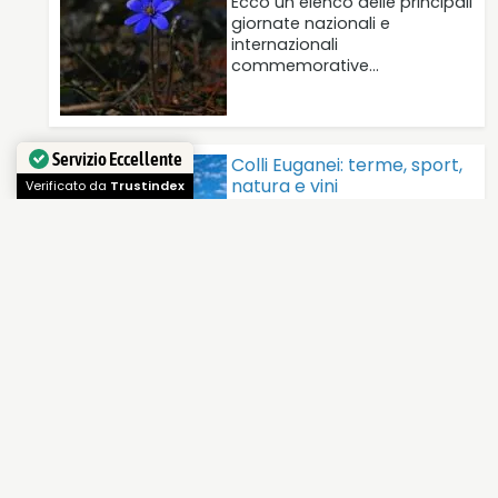
Ecco un elenco delle principali
giornate nazionali e
internazionali
commemorative…
Colli Euganei: terme, sport,
Servizio Eccellente
natura e vini
Colle Euganei: un'area di
Verificato da
Trustindex
grande ricchezza
paesaggistica e culturale
osservata…
I siti dell'UNESCO in Italia:
patrimonio dell'Umanità
L'Italia è il Paese con il
maggior numero di
Patrimoni…