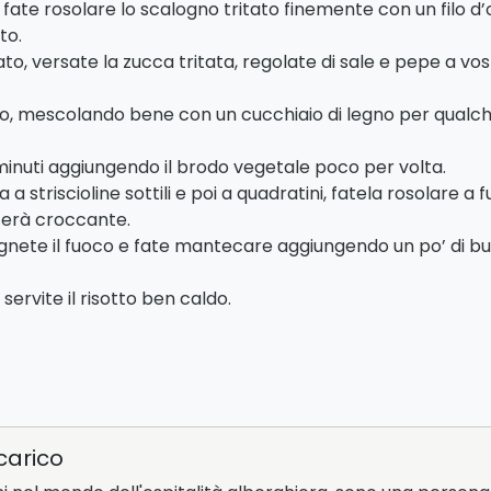
ate rosolare lo scalogno tritato finemente con un filo d’ol
to.
o, versate la zucca tritata, regolate di sale e pepe a vo
o, mescolando bene con un cucchiaio di legno per qualche 
inuti aggiungendo il brodo vegetale poco per volta.
a striscioline sottili e poi a quadratini, fatela rosolare 
terà croccante.
gnete il fuoco e fate mantecare aggiungendo un po’ di burr
servite il risotto ben caldo.
carico