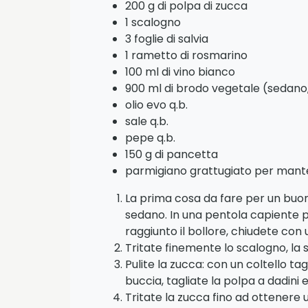
200 g di polpa di zucca
1 scalogno
3 foglie di salvia
1 rametto di rosmarino
100 ml di vino bianco
900 ml di brodo vegetale (sedano,
olio evo q.b.
sale q.b.
pepe q.b.
150 g di pancetta
parmigiano grattugiato per man
La prima cosa da fare per un buon 
sedano. In una pentola capiente p
raggiunto il bollore, chiudete con
Tritate finemente lo scalogno, la s
Pulite la zucca: con un coltello ta
buccia, tagliate la polpa a dadini 
Tritate la zucca fino ad ottenere 