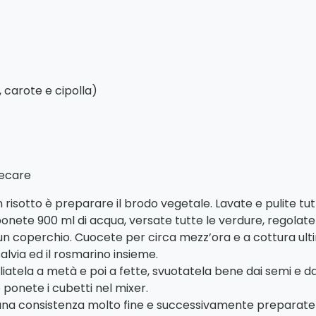
 carote e cipolla)
tecare
risotto è preparare il brodo vegetale. Lavate e pulite tutt
onete 900 ml di acqua, versate tutte le verdure, regolate 
 un coperchio. Cuocete per circa mezz’ora e a cottura ultim
alvia ed il rosmarino insieme.
gliatela a metà e poi a fette, svuotatela bene dai semi e d
e ponete i cubetti nel mixer.
una consistenza molto fine e successivamente preparate il