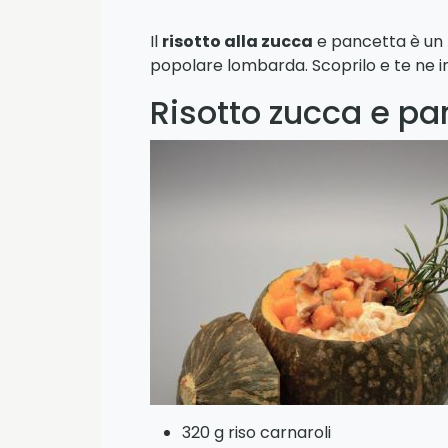
Il
risotto alla zucca
e pancetta è un p
popolare lombarda. Scoprilo e te ne 
Risotto zucca e pa
320 g riso carnaroli